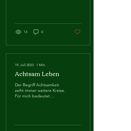
13
0
19. Juli 2023
∙
1
Min.
Achtsam Leben
Der Begriff Achtsamkeit
zeiht immer weitere Kreise.
Für mich bedeutet
Achtsamkeit, im
gegenwärtigen Moment zu
verweilen ohne diesen zu...