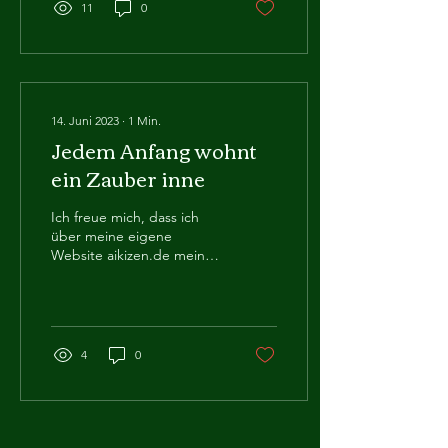
11
0
14. Juni 2023
∙
1
Min.
Jedem Anfang wohnt
ein Zauber inne
Ich freue mich, dass ich
über meine eigene
Website aikizen.de meine
Dienste anbieten kann. Ich
bin sehr gespannt, wie sich
meine...
4
0