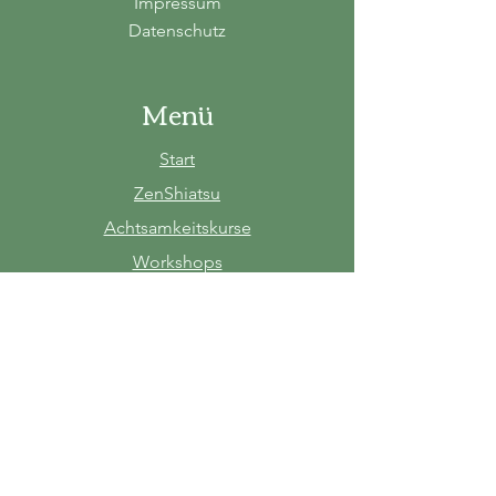
Impressum
Datenschutz
Menü
Start
ZenShiatsu
Achtsamkeitskurse
Workshops
Über AIKIZEN
Blog
Kontakt
Thomas Ilnicki
ZenShiatsu